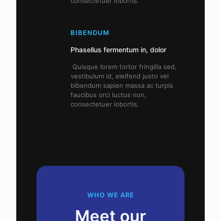
consectetuer lobortis.
BIBENDUM
Phasellus fermentum in, dolor
Quisque lorem tortor fringilla sed,
vestibulum id, eleifend justo vel
bibendum sapien massa ac turpis
faucibus orci luctus non,
consectetuer lobortis.
WHO WE ARE
Meet our