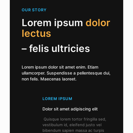
OUR STORY
Lorem ipsum
dolor
lectus
– felis ultricies
Lorem ipsum dolor sit amet enim. Etiam
ullamcorper. Suspendisse a pellentesque dui,
non felis. Maecenas laoreet.
LOREM IPSUM
Dolor sit amet adipiscing elit
Quisque lorem tortor fringilla sed,
vestibulum id, eleifend justo vel
bibendum sapien massa ac turpis