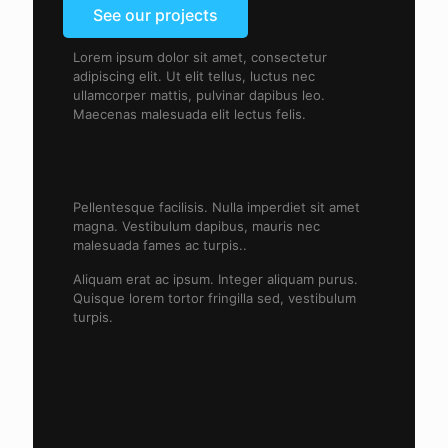
See our projects
Lorem ipsum dolor sit amet, consectetur
adipiscing elit. Ut elit tellus, luctus nec
ullamcorper mattis, pulvinar dapibus leo.
Maecenas malesuada elit lectus felis.
Pellentesque facilisis. Nulla imperdiet sit amet
magna. Vestibulum dapibus, mauris nec
malesuada fames ac turpis..
Aliquam erat ac ipsum. Integer aliquam purus.
Quisque lorem tortor fringilla sed, vestibulum
turpis.