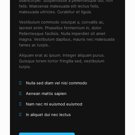
ullamcorper. Suspendisse a pellentesque dui, non
felis. Maecenas malesuada elit lectus felis,
malesuada ultricies. Curabitur et ligula.
Vestibulum commodo volutpat a, convallis ac,
laoreet enim. Phasellus fermentum in, dolor.
Pellentesque facilisis. Nulla imperdiet sit amet
magna. Vestibulum dapibus, mauris nec malesuada
fames ac turpis..
Aliquam erat ac ipsum. Integer aliquam purus.
Quisque lorem tortor fringilla sed, vestibulum
turpis.
Nulla sed diam vel nisi commodo
Aenean mattis sapien
Nam nec mi euismod euismod
In aliquet dui nec lectus