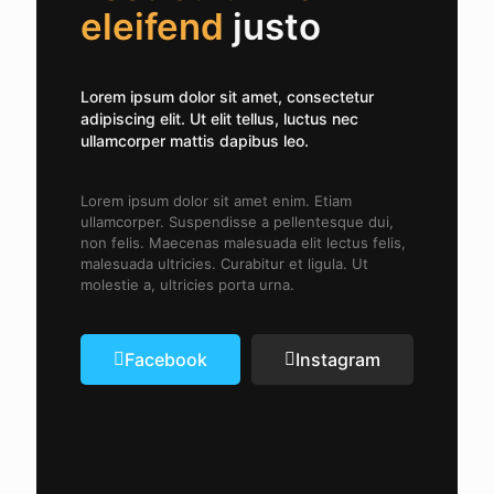
eleifend
justo
Lorem ipsum dolor sit amet, consectetur
adipiscing elit. Ut elit tellus, luctus nec
ullamcorper mattis dapibus leo.
Lorem ipsum dolor sit amet enim. Etiam
ullamcorper. Suspendisse a pellentesque dui,
non felis. Maecenas malesuada elit lectus felis,
malesuada ultricies. Curabitur et ligula. Ut
molestie a, ultricies porta urna.
Facebook
Instagram